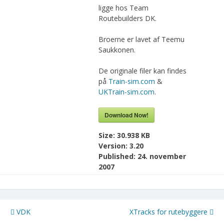
ligge hos Team
Routebuilders DK.
Broerne er lavet af Teemu
Saukkonen.
De originale filer kan findes
på
Train-sim.com
&
UKTrain-sim.com
.
Download Now!
Size:
30.938 KB
Version:
3.20
Published:
24. november
2007
Indlægsnavigation
VDK
XTracks for rutebyggere