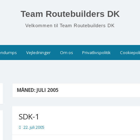
Team Routebuilders DK
Velkommen til Team Routebuilders DK
endumps
Vejledninger
Om os
Privatlivspolitik
Cookiepoli
MÅNED:
JULI 2005
SDK-1
22. juli 2005