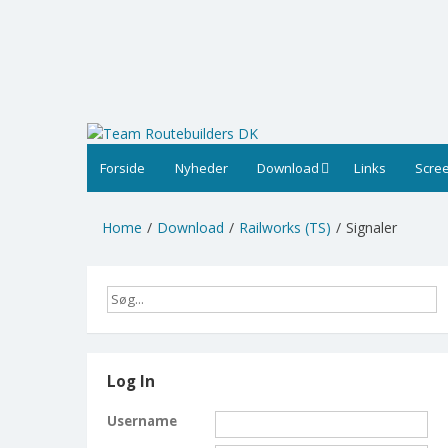
Skip
to
content
Forside
Nyheder
Download
Links
Scre
Home
Download
Railworks (TS)
Signaler
Log In
Username