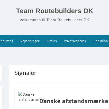
Team Routebuilders DK
Velkommen til Team Routebuilders DK
endumps
Vejledninger
Om os
Privatlivspolitik
Cookiepoli
Signaler
Danske afstandsmærke