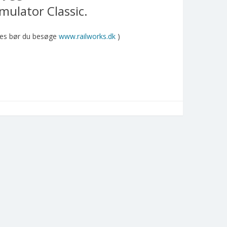
mulator Classic.
ames bør du besøge
www.railworks.dk
)