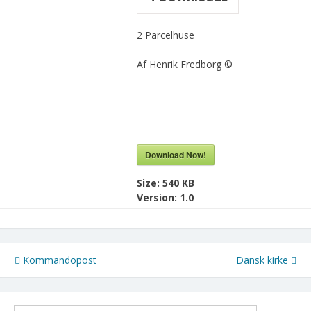
2 Parcelhuse
Af Henrik Fredborg ©
Download Now!
Size:
540 KB
Version:
1.0
Indlægsnavigation
Kommandopost
Dansk kirke