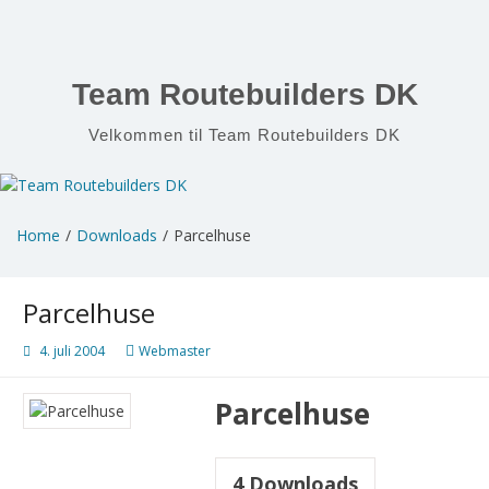
Skip
to
content
Team Routebuilders DK
Velkommen til Team Routebuilders DK
Home
Downloads
Parcelhuse
Parcelhuse
4. juli 2004
Webmaster
Parcelhuse
4
Downloads