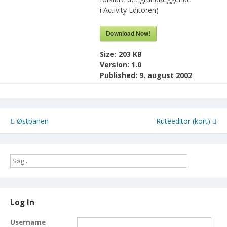
i Activity Editoren)
Download Now!
Size:
203 KB
Version:
1.0
Published:
9. august 2002
Indlægsnavigation
Østbanen
Ruteeditor (kort)
Log In
Username